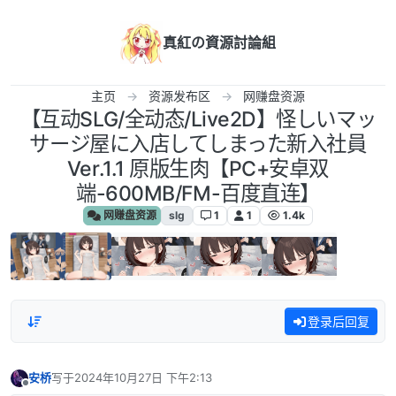
跳转至内容
真紅の資源討論組
主页
资源发布区
网赚盘资源
【互动SLG/全动态/Live2D】怪しいマッ
サージ屋に入店してしまった新入社員
Ver.1.1 原版生肉【PC+安卓双
端-600MB/FM-百度直连】
网赚盘资源
slg
1
1
1.4k
登录后回复
安桥
写于
2024年10月27日 下午2:13
最后由 编辑
离线