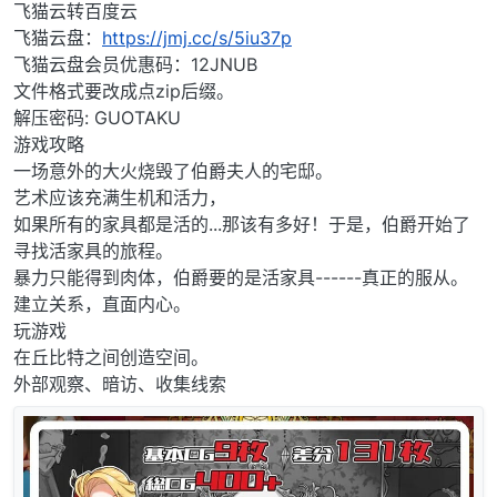
离线
飞猫云转百度云
飞猫云盘：
https://jmj.cc/s/5iu37p
飞猫云盘会员优惠码：12JNUB
文件格式要改成点zip后缀。
解压密码: GUOTAKU
游戏攻略
一场意外的大火烧毁了伯爵夫人的宅邸。
艺术应该充满生机和活力，
如果所有的家具都是活的...那该有多好！于是，伯爵开始了
寻找活家具的旅程。
暴力只能得到肉体，伯爵要的是活家具------真正的服从。
建立关系，直面内心。
玩游戏
在丘比特之间创造空间。
外部观察、暗访、收集线索