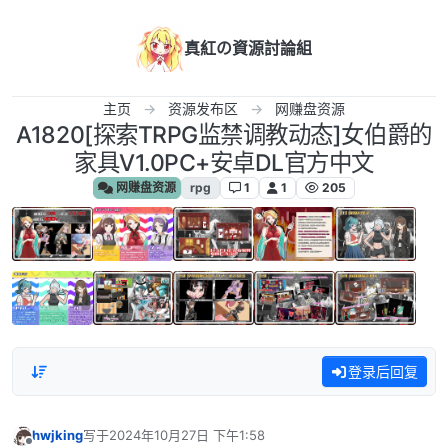
跳转至内容
真紅の資源討論組
主页
资源发布区
网赚盘资源
A1820[探索TRPG监禁调教动态]女伯爵的
家具V1.0PC+安卓DL官方中文
网赚盘资源
rpg
1
1
205
登录后回复
hwjking
写于
2024年10月27日 下午1:58
最后由 编辑