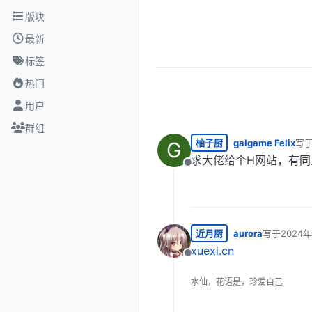
跳转至内容
版块
最新
标签
热门
用户
群组
柚子厨
galgame Felix
写
G
最后
求大佬给个H网站，有同
离线
近月厨
aurora
写于
2024年
最后由 编辑
xuexi.cn
离线
水仙，花语是，珍爱自己