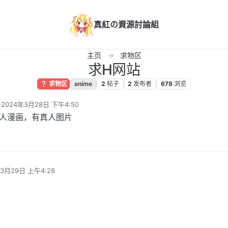
真紅の資源討論組
主页
求物区
求H网站
求物区
anime
2
帖子
2
发布者
678
浏览
于
2024年3月28日 下午4:50
由 编辑
人漫画，有真人图片
3月29日 上午4:28