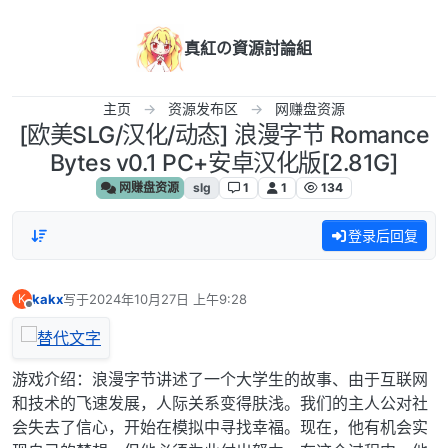
跳转至内容
真紅の資源討論組
主页
资源发布区
网赚盘资源
[欧美SLG/汉化/动态] 浪漫字节 Romance
Bytes v0.1 PC+安卓汉化版[2.81G]
网赚盘资源
slg
1
1
134
登录后回复
kakx
写于
2024年10月27日 上午9:28
K
最后由 编辑
离线
游戏介绍：浪漫字节讲述了一个大学生的故事、由于互联网
和技术的飞速发展，人际关系变得肤浅。我们的主人公对社
会失去了信心，开始在模拟中寻找幸福。现在，他有机会实