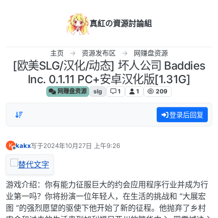
跳转至内容
真紅の資源討論組
主页
资源发布区
网赚盘资源
[欧美SLG/汉化/动态] 坏人公司 Baddies
Inc. 0.1.11 PC+安卓汉化版[1.31G]
网赚盘资源
slg
1
1
209
登录后回复
kakx
写于
2024年10月27日 上午9:26
K
最后由 编辑
离线
游戏介绍：你有能力征服巨大的约会应用程序行业并成为行
业第一吗？你将扮演一位年轻人，在生活的挑战和 “大展宏
图 ”的强烈愿望的驱使下他开始了新的征程。他抛弃了乡村