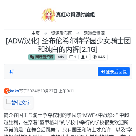
跳转至内容
真紅の資源討論組
主页
资源发布区
网赚盘资源
[ADV/汉化] 圣布伦希尔特学园少女骑士团
和纯白的内裤[2.1G]
网赚盘资源
adv
1
1
645
登录后回复
kakx
写于
2024年10月27日 上午9:11
K
最后由 编辑
离线
简介在国王与骑士争夺权利的学园祭“MWF<中战祭>” 中超
越胜利，在穿着“盔甲格斗”的学校中举行的学校很受欢迎所
承诺的是 “在舞会后跳舞”，只有国王和骑士才允许，以及“学