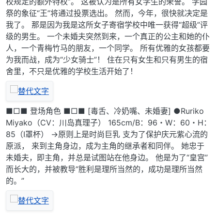
校规定的额外特权”。 这被认为是所有女学生的荣誉。 学园
祭的象征“王”将通过投票选出。 然而，今年，很快就决定是
我了。 那是因为我是这所女子寄宿学校中唯一获得“超级”评
级的男生。 一个未婚夫突然到来，一个真正的公主和她的仆
人，一个青梅竹马的朋友，一个同学。 所有优雅的女孩都要
为我而战，成为“少女骑士”！ 住在只有女生和只有男生的宿
舍里，不只是优雅的学校生活开始了！
■□■ 登场角色 ■□■ [毒舌、冷奶嘴、未婚妻] ●Ruriko
Miyako（CV：川岛真理子） 165cm/B：96・W：60・H：
85（I罩杯） →原则上是时尚巨乳 支为了保护庆元紫心流的
原派， 来到主角身边，成为主角的继承者和同伴。 她忠于
未婚夫，即主角，并总是试图站在他身边。 他是为了“皇宫”
而长大的，并被教导“胜利是理所当然的，成功是理所当然
的。”