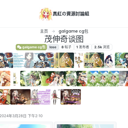
真紅の資源討論組
主页
galgame cg包
茂伸奇谈图
galgame cg包
lose
8
帖子
1
发布者
2.5k
浏览
2024年3月28日 下午2:10
由 编辑