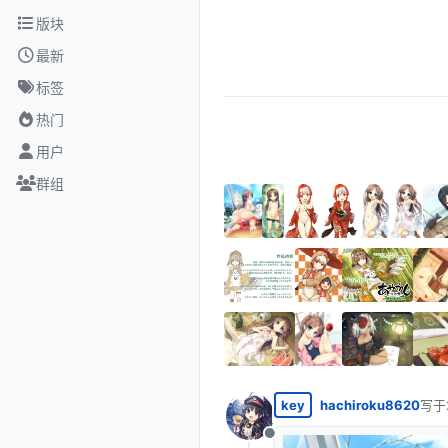
跳转至内容
版块
最新
标签
热门
用户
群组
key
hachiroku8620
写于
最后
离线