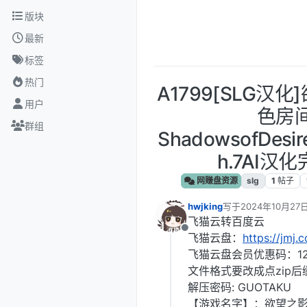
跳转至内容
版块
最新
标签
热门
A1799[SLG汉
用户
色房
群组
ShadowsofDesi
h.7AI汉
网赚盘资源
slg
1
帖子
hwjking
写于
2024年10月27日
最后由 编辑
飞猫云转百度云
离线
飞猫云盘：
https://jmj.
飞猫云盘会员优惠码：12
文件格式要改成点zip后
解压密码: GUOTAKU
【游戏名字】：欲望之影：红色房