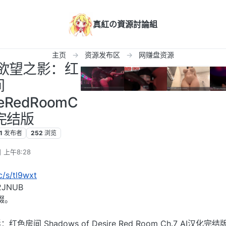
真紅の資源討論組
主页
资源发布区
网赚盘资源
化]欲望之影：红
间
reRedRoomC
化完结版
1
发布者
252
浏览
 上午8:28
cc/s/tl9wxt
JNUB
缀。
间 Shadows of Desire Red Room Ch.7 AI汉化完结