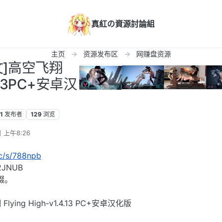
真紅の資源討論組
主页
资源发布区
网赚盘资源
中文]高空飞翔
4.13PC+安卓汉
1
发布者
129
浏览
 上午8:26
cc/s/788npb
JNUB
缀。
ing High-v1.4.13 PC+安卓汉化版