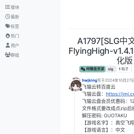
跳转至内容
版块
最新
标签
热门
A1797[SLG
用户
FlyingHigh-v1.
群组
化版
网赚盘资源
slg
1
帖子
hwjking
写于
2024年10月27日
最后由 编辑
飞猫云转百度云
离线
飞猫云盘：
https://jmj.
飞猫云盘会员优惠码：12
文件格式要改成点zip后
解压密码: GUOTAKU
【游戏名字】：高空飞翔 Fly
【游戏语言】：中文