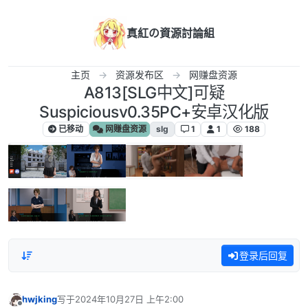
跳转至内容
真紅の資源討論組
主页
资源发布区
网赚盘资源
A813[SLG中文]可疑
Suspiciousv0.35PC+安卓汉化版
已移动
网赚盘资源
slg
1
1
188
登录后回复
hwjking
写于
2024年10月27日 上午2:00
最后由 编辑