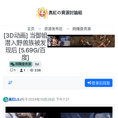
跳转至内容
真紅の資源討論組
主页
资源发布区
网赚盘资源
[3D动画] 当御姐
潜入野兽族被发
现后 [5.69G/百
度]
网赚盘资源
3d
1
1
238
登录后回复
真红LSJ
写于
2024年10月26日 下午7:21
真
最后由 编辑
离线