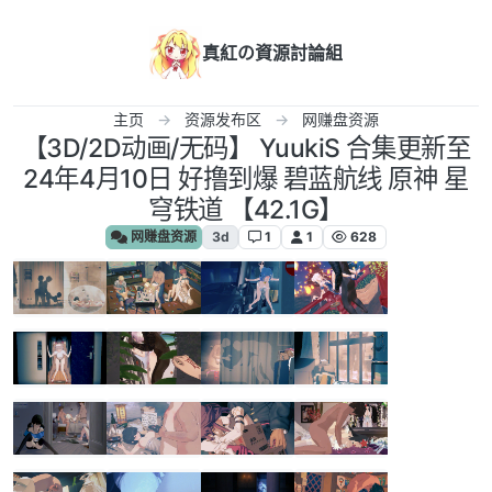
跳转至内容
真紅の資源討論組
主页
资源发布区
网赚盘资源
【3D/2D动画/无码】 YuukiS 合集更新至
24年4月10日 好撸到爆 碧蓝航线 原神 星
穹铁道 【42.1G】
网赚盘资源
3d
1
1
628