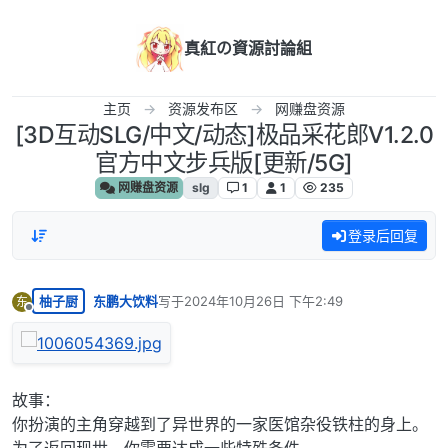
跳转至内容
真紅の資源討論組
主页
资源发布区
网赚盘资源
[3D互动SLG/中文/动态]极品采花郎V1.2.0
官方中文步兵版[更新/5G]
网赚盘资源
slg
1
1
235
登录后回复
柚子厨
东鹏大饮料
写于
2024年10月26日 下午2:49
东
最后由 编辑
离线
故事：
你扮演的主角穿越到了异世界的一家医馆杂役铁柱的身上。