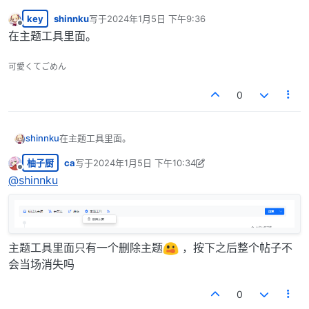
key
shinnku
写于
2024年1月5日 下午9:36
最后由 编辑
离线
在主题工具里面。
可愛くてごめん
0
shinnku
在主题工具里面。
柚子厨
ca
写于
2024年1月5日 下午10:34
最后由 ca 编辑
2024年1月5日 下午4:42
离线
@
shinnku
主题工具里面只有一个删除主题
，按下之后整个帖子不
会当场消失吗
0