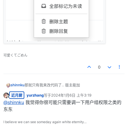
可愛くてごめん
0
那就只有我来改代码了.. 版主能加
shinnku
近月厨
yurzhang
写于
2024年1月6日 上午3:19
最后由 编辑
离线
@
shinnku
我觉得你很可能只需要调一下用户组权限之类的
东东
I believe we can see someday again white eternity...