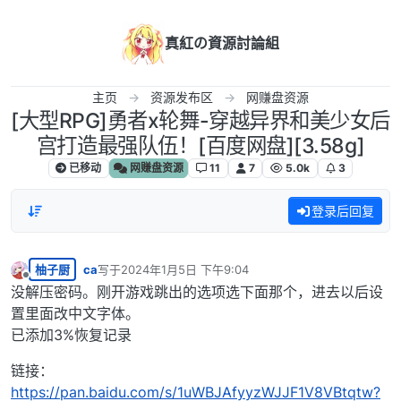
跳转至内容
真紅の資源討論組
主页
资源发布区
网赚盘资源
[大型RPG]勇者x轮舞-穿越异界和美少女后
宫打造最强队伍！[百度网盘][3.58g]
已移动
网赚盘资源
11
7
5.0k
3
登录后回复
柚子厨
ca
写于
2024年1月5日 下午9:04
最后由 编辑
离线
没解压密码。刚开游戏跳出的选项选下面那个，进去以后设
置里面改中文字体。
已添加3%恢复记录
链接：
https://pan.baidu.com/s/1uWBJAfyyzWJJF1V8VBtqtw?