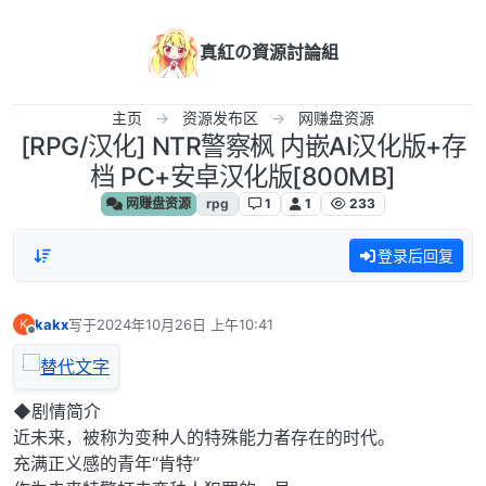
跳转至内容
真紅の資源討論組
主页
资源发布区
网赚盘资源
[RPG/汉化] NTR警察枫 内嵌AI汉化版+存
档 PC+安卓汉化版[800MB]
网赚盘资源
rpg
1
1
233
登录后回复
kakx
写于
2024年10月26日 上午10:41
K
最后由 编辑
离线
◆剧情简介
近未来，被称为变种人的特殊能力者存在的时代。
充满正义感的青年“肯特”