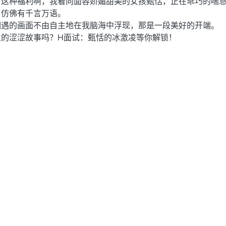
有这种福利啊，我看向面容娇媚甜美的女孩甄恬，正在乖巧的喘
，仿佛有千言万语。
相遇的画面不由自主地在我脑海中浮现，那是一段美好的开端。
生的涩涩故事吗？H面试：甄恬的冰激凌等你解锁！