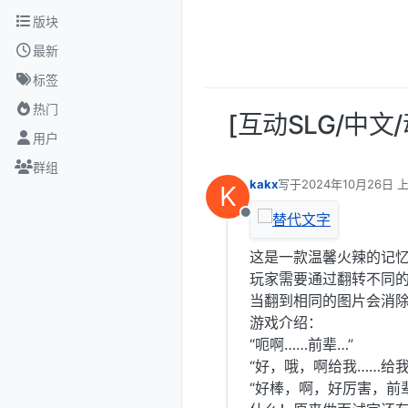
跳转至内容
版块
最新
标签
热门
[互动SLG/中文
用户
群组
kakx
写于
2024年10月26日 上
K
最后由 编辑
离线
这是一款温馨火辣的记
玩家需要通过翻转不同
当翻到相同的图片会消
游戏介绍：
“呃啊……前辈…”
“好，哦，啊给我……给我
“好棒，啊，好厉害，前