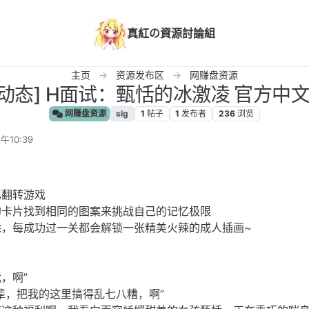
真紅の資源討論組
主页
资源发布区
网赚盘资源
/动态] H面试：甄恬的冰激凌 官方中文
网赚盘资源
slg
1
帖子
1
发布者
236
浏览
午10:39
忆翻转游戏
的卡片找到相同的图案来挑战自己的记忆极限
除，每成功过一关都会解锁一张精美火辣的成人插画~
，啊”
辈，把我的这里搞得乱七八糟，啊”