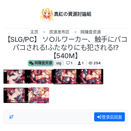
跳转至内容
真紅の資源討論組
主页
资源发布区
网赚盘资源
【SLG/PC】 ソ○ルワーカー、触手にパコ
パコされる!ふたなりにも犯される!?
【540M】
网赚盘资源
slg
1
1
254
登录后回复