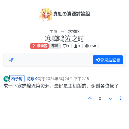
跳转至内容
真紅の資源討論組
主页
求物区
寒蝉鸣泣之时
求物区
寒蝉
1
1
158
登录后回复
柚子厨
花泳ぐ
写于
2024年3月24日 下午2:15
花
最后由 编辑
离线
求一下寒蝉绵流篇资源，最好是主机版的，谢谢各位佬了
0