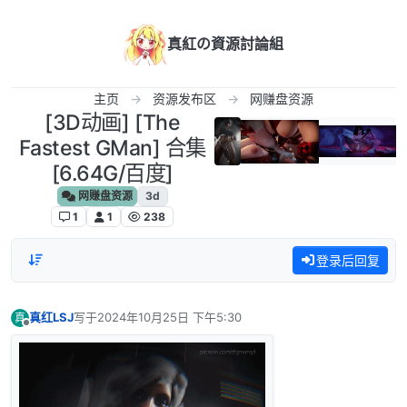
跳转至内容
真紅の資源討論組
主页
资源发布区
网赚盘资源
[3D动画] [The
Fastest GMan] 合集
[6.64G/百度]
网赚盘资源
3d
1
1
238
登录后回复
真红LSJ
写于
2024年10月25日 下午5:30
真
最后由 编辑
离线