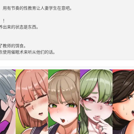
！用有节奏的性教育让人妻学生在意吧。

！！

养出来的状态是东西。



了教师的饵食。

点使用催眠术来听从他们的话。

！

每天的锻炼
