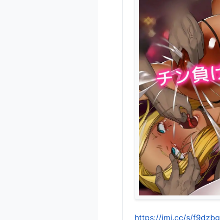
https://jmj.cc/s/f9dzbg