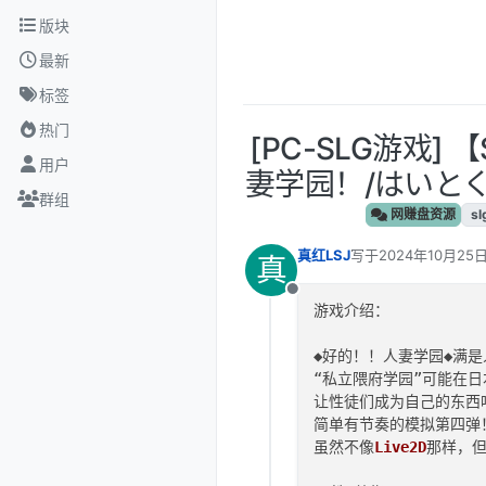
跳转至内容
版块
最新
标签
热门
[PC-SLG游戏]
用户
妻学园！/はいとく!!
群组
网赚盘资源
sl
真红LSJ
写于
2024年10月25日
真
最后由 编辑
离线
游戏介绍：

◆好的！！人妻学园◆满是人
“私立隈府学园”可能在
让性徒们成为自己的东西吧
简单有节奏的模拟第四弹
虽然不像
Live2D
那样，