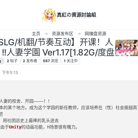
真紅の資源討論組
主页
资源发布区
网赚盘资源
 【SLG/机翻/节奏互动】开课！人
人妻学園 Ver1.17[1.82G/度盘
g
2
帖子
2
发布者
567
浏览
1
关注中
 下午5:13
妻的校舍、开园————！！

日本的某个地方。成为这个学园的新任教师，应该培养在（性）社会振翅高飞


！用社团店史上最棒的乳头送去

但由于
Unity
的动画功能，H场景很有魄力。
