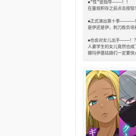
◆“性”徒指导————！！

在量规积存之前点击按钮
◆正式演出第十季——————
是伊还是伊，刺刀胜负培
◆也会对女儿出手————！？
人妻学生的女儿竟然也成
娜玛伊基姑娘们一定要快
◆通过训练能力上升————！
为了留下残酷的〇x战斗，