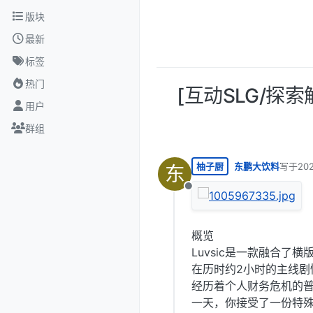
跳转至内容
版块
最新
标签
热门
[互动SLG/探索
用户
群组
柚子厨
东鹏大饮料
写于
20
东
最后由 
离线
概览
Luvsic是一款融合了
在历时约2小时的主线
经历着个人财务危机的
一天，你接受了一份特