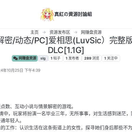
真紅の資源討論組
主页
资源发布区
网赚盘资源
解密/动态/PC]爱相思(LuvSic）完
DLC[1.1G]
网赚盘资源
slg
1
帖子
1
发布者
289
浏览
1
关注中
24年10月25日 下午4:39
编辑
横版点数、互动小说与情景解密的游戏。
剧情中，玩家将扮演一名毕业三年，无所事事，对生活感到迷茫，
普通年轻人。
殊的工作：认识生活在这条街道上的女性，探寻她们身后那些不