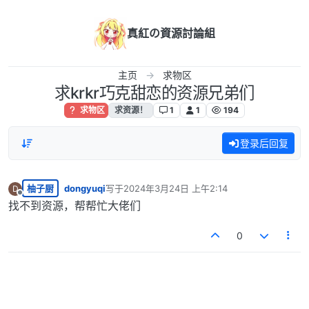
跳转至内容
真紅の資源討論組
主页
求物区
求krkr巧克甜恋的资源兄弟们
求物区
求资源！
1
1
194
登录后回复
柚子厨
dongyuqi
写于
2024年3月24日 上午2:14
D
最后由 编辑
离线
找不到资源，帮帮忙大佬们
0