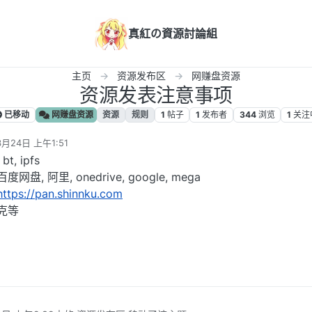
真紅の資源討論組
主页
资源发布区
网赚盘资源
资源发表注意事项
已移动
网赚盘资源
资源
规则
1
帖子
1
发布者
344
浏览
1
关注
3月24日 上午1:51
, ipfs
, 阿里, onedrive, google, mega
https://pan.shinnku.com
克等