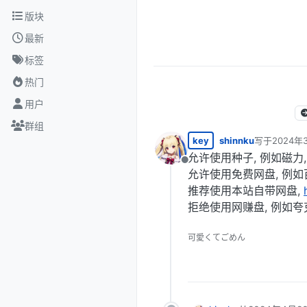
跳转至内容
版块
最新
标签
热门
用户
群组
key
shinnku
写于
2024年
最后由 编辑
允许使用种子, 例如磁力, bt
离线
允许使用免费网盘, 例如百度网盘
推荐使用本站自带网盘,
拒绝使用网赚盘, 例如夸
可愛くてごめん