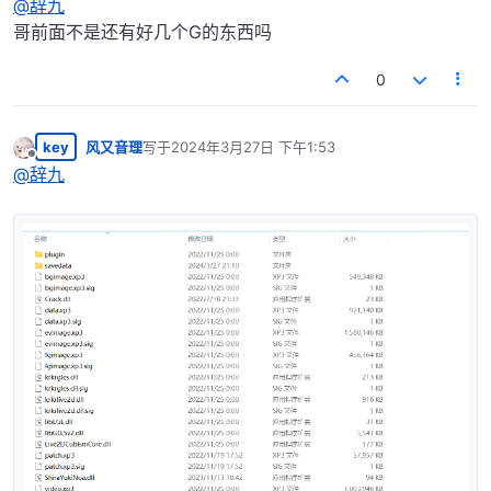
@
辞九
哥前面不是还有好几个G的东西吗
0
key
风又音理
写于
2024年3月27日 下午1:53
最后由 编辑
离线
@
辞九