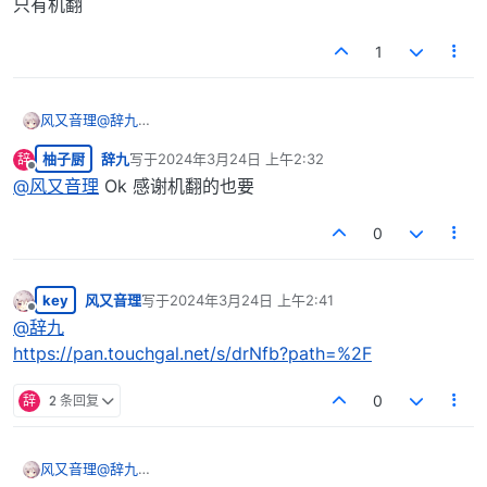
只有机翻
1
风又音理
@
辞九
只有机翻
柚子厨
辞九
写于
2024年3月24日 上午2:32
辞
最后由 编辑
离线
@
风又音理
Ok 感谢机翻的也要
0
key
风又音理
写于
2024年3月24日 上午2:41
最后由 编辑
离线
@
辞九
https://pan.touchgal.net/s/drNfb?path=%2F
辞
2 条回复
0
风又音理
@
辞九