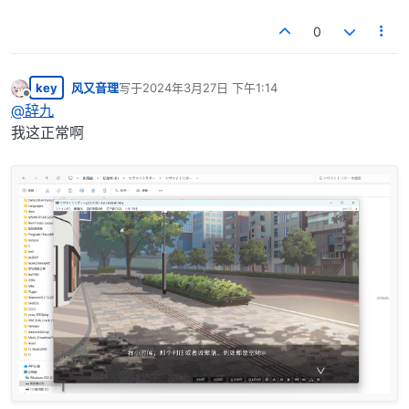
0
key
风又音理
写于
2024年3月27日 下午1:14
最后由 编辑
离线
@
辞九
我这正常啊