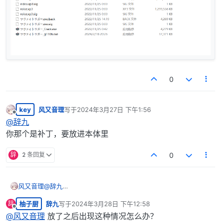
0
key
风又音理
写于
2024年3月27日 下午1:56
最后由 编辑
离线
@
辞九
你那个是补丁，要放进本体里
辞
2 条回复
0
风又音理
@
辞九
你那个是补丁，要放进本体里
柚子厨
辞九
写于
2024年3月28日 下午12:58
辞
最后由 编辑
离线
@
风又音理
放了之后出现这种情况怎么办？