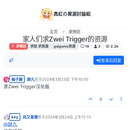
跳转至内容
真紅の資源討論組
主页
求物区
家人们求Zwei Trigger的资源
求物区
求助 求资源
galgame资源
19
3
2.2k
登录后回复
柚子厨
辞九
写于
2024年3月23日 下午10:50
辞
最后由 编辑
离线
求Zwei Trigger汉化板
0
key
风又音理
写于
2024年3月24日 上午12:13
最后由 编辑
离线
@
辞九