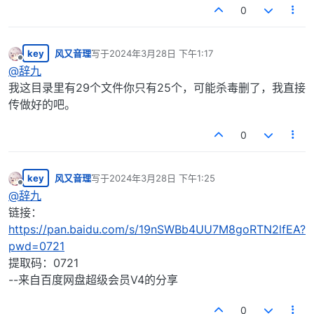
0
key
风又音理
写于
2024年3月28日 下午1:17
最后由 编辑
离线
@
辞九
我这目录里有29个文件你只有25个，可能杀毒删了，我直接
传做好的吧。
0
key
风又音理
写于
2024年3月28日 下午1:25
最后由 编辑
离线
@
辞九
链接：
https://pan.baidu.com/s/19nSWBb4UU7M8goRTN2lfEA?
pwd=0721
提取码：0721
--来自百度网盘超级会员V4的分享
0