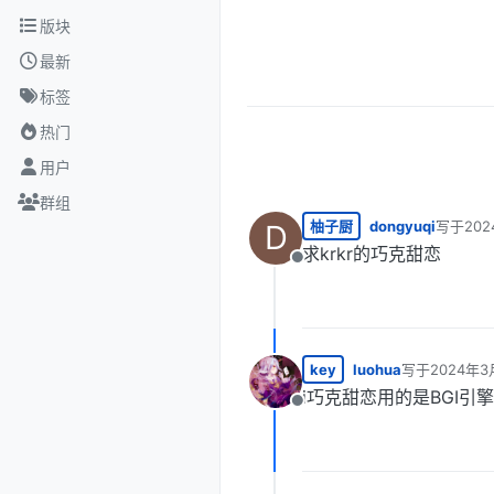
跳转至内容
版块
最新
标签
热门
用户
群组
柚子厨
dongyuqi
写于
202
D
最后由 
求krkr的巧克甜恋
离线
key
luohua
写于
2024年3
最后由 编辑
i巧克甜恋用的是BGI引擎
离线