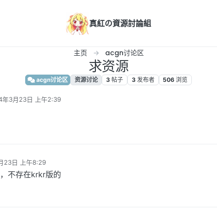
真紅の資源討論組
主页
acgn讨论区
求资源
acgn讨论区
资源讨论
3
帖子
3
发布者
506
浏览
4年3月23日 上午2:39
编辑
月23日 上午8:29
，不存在krkr版的