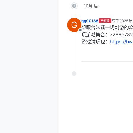
10月 后
gg90188
写于
2025年
已封禁
G
最后由 编辑
想跟台妹谈一场刺激的
离线
玩游戏集合：728957822,
游戏试玩包：
https://h