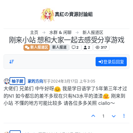
跳转至内容
真紅の資源討論組
主页
水群 & 闲聊
新人报道区
刚来小站 想和大家一起去感受分享游戏
新人报道区
新人报道
2
2
317
登录后回复
柚子厨
家的方向
写于
2024年3月17日 上午3:05
最后由 编辑
离线
大佬们 兄弟们 中午好呀
我是学日语学了5年第三年才过
的N1 如今都忘的差不多现在只有N3水平的渣渣
刚来到
小站 不懂的地方可能比较多 请各位多多关照 ciallo〜
1