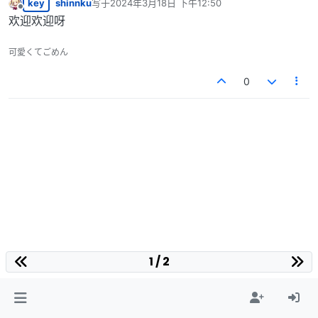
key
shinnku
写于
2024年3月18日 下午12:50
最后由 编辑
离线
欢迎欢迎呀
可愛くてごめん
0
1 / 2