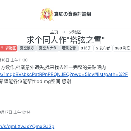
真紅の資源討論組
主页
求物区
求个同人作"塔弦之雪"
求物区
夏空彼方
夏空カナタ
塔弦之雪
3
帖子
2
发布者
383
浏览
16日 上午11:30
方续作,档案意外遗失,找来找去唯一完整的是贴吧内
om/s/1mqbBVsbkcPatRPnPEQNJEQ?pwd=5icv#list/path=%2F
希望能各位能帮忙od mg空间 感谢
3月17日 上午12:14
.com/s/qmLXwJxYQmxGJ3p