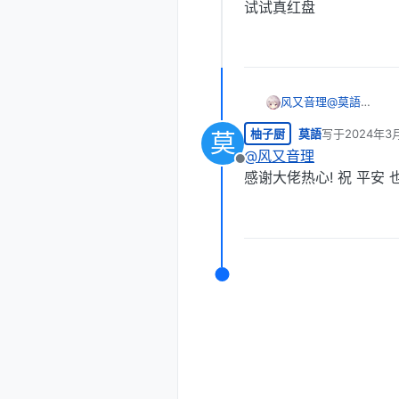
试试真红盘
风又音理
@
莫語
https://pan
柚子厨
莫語
写于
2024年3
莫
试试真红盘
最后由 编辑
@
风又音理
离线
感谢大佬热心! 祝 平安 