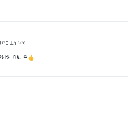
.shinnku.com/s/qmLXwJxYQmxGJ3p
月17日 上午6:36
也谢谢"真红"盘