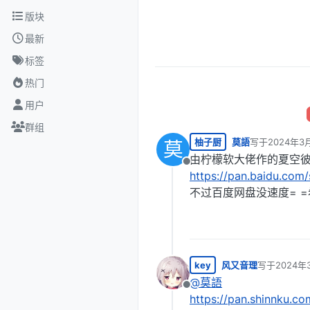
跳转至内容
版块
最新
标签
热门
用户
群组
柚子厨
莫語
写于
2024年3月
莫
最后由 编辑
由柠檬软大佬作的夏空彼
离线
https://pan.baidu.c
不过百度网盘没速度= =
key
风又音理
写于
2024年
最后由 编辑
@
莫語
离线
https://pan.shinnku