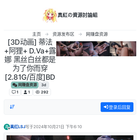
跳转至内容
真紅の資源討論組
主页
资源发布区
网赚盘资源
[3D动画] 蒂法
+阿狸+ D.Va+露
娜 黑丝白丝都是
为了你而穿
[2.81G/百度]BD
网赚盘资源
3d
1
1
292
登录后回复
真红LSJ
写于
2024年10月21日 下午6:10
真
最后由 编辑
离线