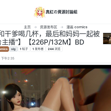
真紅の資源討論組
主页
资源发布区
漫画 comics
女友和干爹喝几杯，最后和妈妈一起被
主播”】【226P/132M】BD
mics
slg
1
帖子
1
发布者
244
浏览
 下午2:35