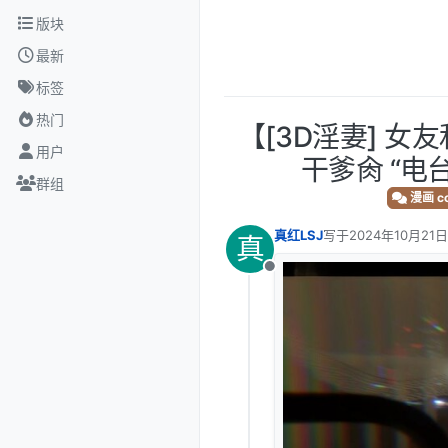
跳转至内容
版块
最新
标签
热门
【[3D淫妻] 
用户
干爹肏 “电台
群组
漫画 co
真红LSJ
写于
2024年10月21日
真
最后由 编辑
离线