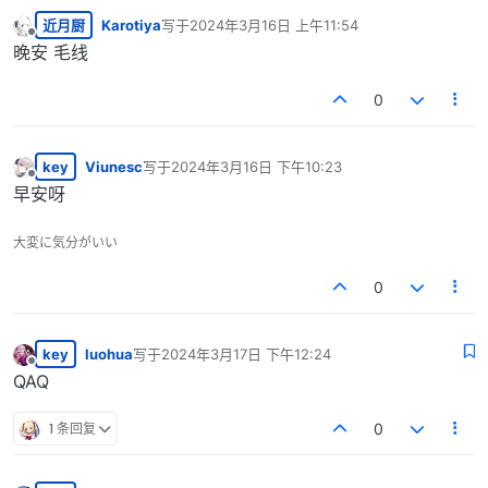
近月厨
Karotiya
写于
2024年3月16日 上午11:54
最后由 编辑
离线
晚安 毛线
0
key
Viunesc
写于
2024年3月16日 下午10:23
最后由 编辑
离线
早安呀ᅟᅠᅟᅠᅟᅠᅟᅠ
大変に気分がいい
0
key
luohua
写于
2024年3月17日 下午12:24
最后由 编辑
离线
QAQᅟᅠᅟᅠᅟᅠᅟᅠᅟᅠᅟᅠ
1 条回复
0