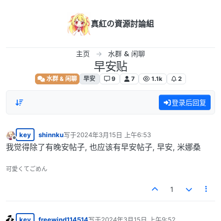
跳转至内容
真紅の資源討論組
主页
水群 & 闲聊
早安贴
水群 & 闲聊
早安
9
7
1.1k
2
登录后回复
key
shinnku
写于
2024年3月15日 上午6:53
最后由 编辑
离线
我觉得除了有晚安帖子, 也应该有早安帖子, 早安, 米娜桑
可愛くてごめん
1
key
freewind114514
写于
2024年3月15日 上午9:52