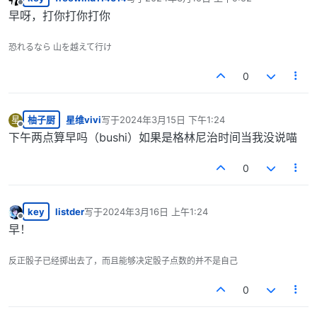
最后由 编辑
离线
早呀，打你打你打你
恐れるなら 山を越えて行け
0
柚子厨
星维vivi
写于
2024年3月15日 下午1:24
星
最后由 编辑
离线
下午两点算早吗（bushi）如果是格林尼治时间当我没说喵
0
key
listder
写于
2024年3月16日 上午1:24
最后由 编辑
离线
早！ᅟᅠᅟᅠᅟᅠᅟᅠᅟᅠ
反正骰子已经掷出去了，而且能够决定骰子点数的并不是自己
0