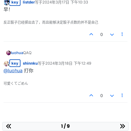
key
listder
写于
2024年3月17日 下午10:33
最后由 编辑
离线
早！ᅟᅠᅟᅠᅟᅠᅟᅠᅟᅠ
反正骰子已经掷出去了，而且能够决定骰子点数的并不是自己
0
luohua
QAQᅟᅠᅟᅠᅟᅠᅟᅠᅟᅠᅟᅠ
key
shinnku
写于
2024年3月18日 下午12:49
最后由 编辑
离线
@
luohua
打你
可愛くてごめん
0
1 / 9