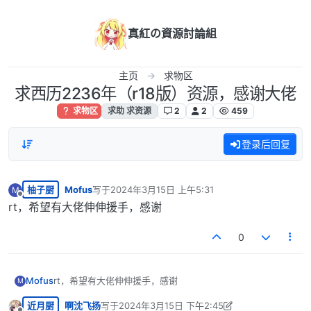
跳转至内容
真紅の資源討論組
主页
求物区
求西历2236年（r18版）资源，感谢大佬
求物区
求助 求资源
2
2
459
登录后回复
柚子厨
Mofus
写于
2024年3月15日 上午5:31
M
最后由 编辑
离线
rt，希望有大佬伸伸援手，感谢
0
Mofus
rt，希望有大佬伸伸援手，感谢
M
近月厨
啊沈飞扬
写于
2024年3月15日 下午2:45