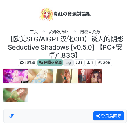
跳转至内容
真紅の資源討論組
主页
资源发布区
网赚盘资源
【欧美SLG/AIGPT汉化/3D】诱人的阴影
Seductive Shadows [v0.5.0] 【PC+安
卓/1.83G】
已移动
网赚盘资源
slg
1
1
209
登录后回复