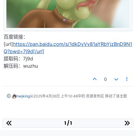
百度链接：
[url]
https://pan.baidu.com/s/1dkDyVv81aYRbYjzBnD9N1
Q?pwd=7j9d[/url]
提取码：7j9d
解压码：wuzhu
0
hwjking
从
2025年4月26日 上午10:48
中的 资源发布区 移动了该主题
1 / 1