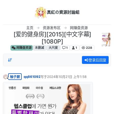
跳转至内容
真紅の資源討論組
主页
资源发布区
网赚盘资源
[爱的健身房][2015][中文字幕]
[1080P]
网赚盘资源
未删减
大尺度
1
1
228
登录后回复
柚子厨
qq861092
写于
2024年10月21日 上午1:58
最后由 编辑
离线