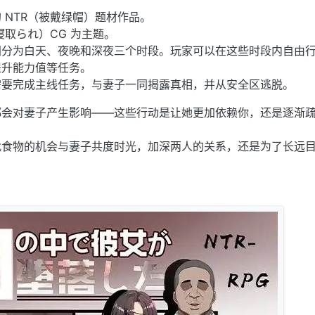
 NTR（被戴绿帽）题材作品。
寝取られ）CG 为主题。
间分为白天、夜晚和深夜三个时段。玩家可以在这些时段内自由
提升能力值等任务。
需要完成主线任务，与妻子一同揭露真相，并从安全区逃脱。
都会对妻子产生影响——这些行动是让她更加依赖你，还是逐渐
找食物的机会与妻子共度时光，加深两人的关系，还是为了长远
。