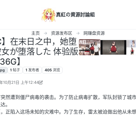
真紅の資源討論組
主页
资源发布区
网赚盘资源
/PC】在末日之中，她堕
彼女が堕落した 体验版
.36G】
rpg
1
帖子
1
发布者
405
浏览
年10月21日 上午12:44
打酱油 编辑
2024年10月20日 下午7:49
市突然遭到僵尸病毒的袭击。为了防止病毒扩散，军队封锁了城
送达。
惠，正陷入这场未知的灾难中。为了生存，雷太被迫做出他从未