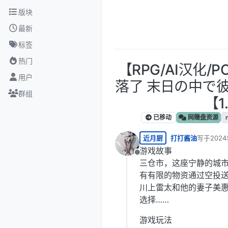
跳转至内容
版块
最新
标签
热门
【RPG/AI汉化
用户
落了 末日の中で
群组
【1
已移动
网赚盘资源
近月厨
打打酱油
写于
2024
最后由 打
游戏故事
离线
三仓市，这座宁静的城
有有限的物资通过空投
川上雷太和他的妻子美
选择……
游戏玩法