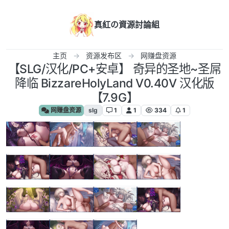
跳转至内容
真紅の資源討論組
主页
资源发布区
网赚盘资源
【SLG/汉化/PC+安卓】 奇异的圣地~圣屌
降临 BizzareHolyLand V0.40V 汉化版
【7.9G】
网赚盘资源
slg
1
1
334
1