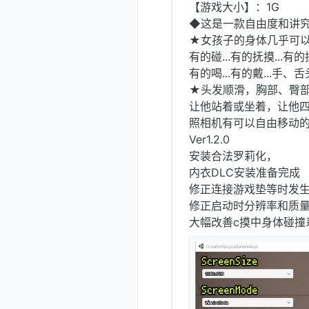
【游戏大小】：1G
◆这是一款自由度和讲究
★女孩子的身体几乎可以
有的碰...有的抚摸...有的揉.
有的喝...有的戴...手、
★头发顺滑，胸部、臀
让他站着或坐着，让他
照相机有可以自由移动
Ver1.2.0
安装合法罗莉化，
内衣DLC安装准备完成
修正连接游戏垫等时发
修正启动时分辨率和质
大幅改善c摸中身体碰撞