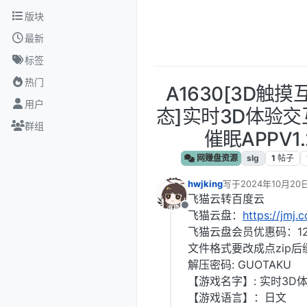
跳转至内容
版块
最新
标签
热门
A1630[3D触摸
用户
态]实时3D体验
群组
催眠APPV1
网赚盘资源
slg
1
帖子
hwjking
写于
2024年10月20日
最后由 编辑
飞猫云转百度云
离线
飞猫云盘：
https://jmj.
飞猫云盘会员优惠码：12
文件格式要改成点zip后
解压密码: GUOTAKU
【游戏名字】: 实时3D体
【游戏语言】：日文