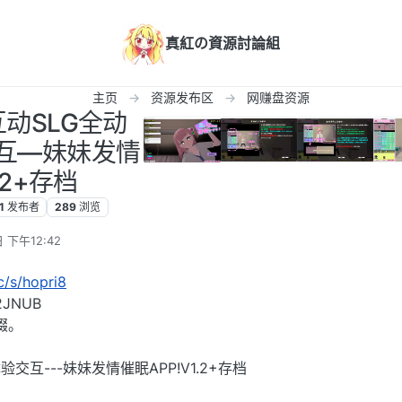
真紅の資源討論組
主页
资源发布区
网赚盘资源
互动SLG全动
交互—妹妹发情
.2+存档
1
发布者
289
浏览
 下午12:42
cc/s/hopri8
JNUB
缀。
验交互---妹妹发情催眠APP!V1.2+存档