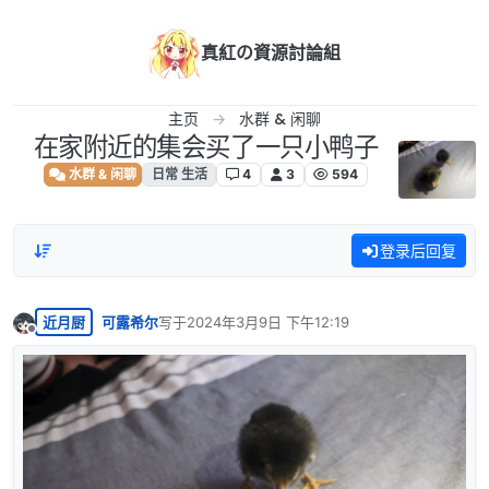
跳转至内容
真紅の資源討論組
主页
水群 & 闲聊
在家附近的集会买了一只小鸭子
水群 & 闲聊
日常 生活
4
3
594
登录后回复
近月厨
可露希尔
写于
2024年3月9日 下午12:19
最后由 编辑
离线