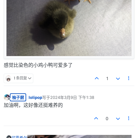
感觉比染色的小鸡小鸭可爱多了
1 条回复
1
柚子厨
lolipop
写于
2024年3月9日 下午1:38
最后由 编辑
离线
加油啊，这好像还挺难养的
0
可露希尔