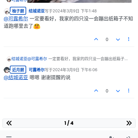
柚子厨
结城诺亚
写于
2024年3月9日 下午1:48
最后由 编辑
离线
@
可露希尔
一定要看好，我家的四只没一会蹦出纸箱子不知
道跑哪里去了
0
结城诺亚
@
可露希尔
一定要看好，我家的四只没一会蹦出纸箱子不
知道跑哪里去了
近月厨
可露希尔
写于
2024年3月9日 下午6:06
最后由 编辑
离线
@
结城诺亚
嗯嗯 谢谢提醒的说
感觉比染色的小鸡小鸭可爱多了
0
1 / 4