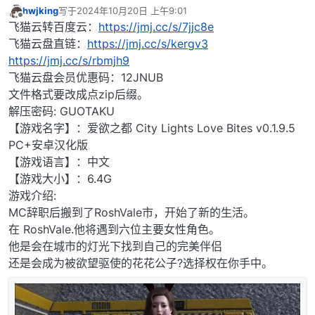
hwjking
写于
2024年10月20日 上午9:01
最后由 编辑
离线
飞猫云转百度云：
https://jmj.cc/s/7jjc8e
飞猫云盘直链：
https://jmj.cc/s/kergv3
https://jmj.cc/s/rbmjh9
飞猫云盘会员优惠码：12JNUB
文件格式要改成点zip后缀。
解压密码: GUOTAKU
【游戏名字】：爱欲之都 City Lights Love Bites v0.1.9.5
PC+安卓汉化版
【游戏语言】：中文
【游戏大小】：6.4G
游戏介绍:
MC辞职后搬到了RoshVale市，开始了新的生活。
在 RoshVale.他将遇到六位主要女性角色。
他是会在城市的灯光下找到自己的完美伴侣
还是会成为被欲望驱使的花花公子?选择权在你手中。