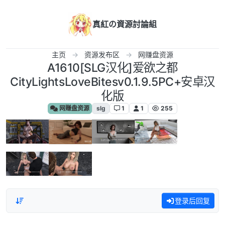
跳转至内容
真紅の資源討論組
主页
资源发布区
网赚盘资源
A1610[SLG汉化]爱欲之都
CityLightsLoveBitesv0.1.9.5PC+安卓汉
化版
网赚盘资源
slg
1
1
255
登录后回复