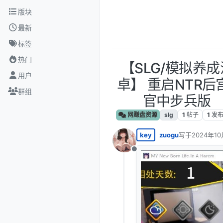
跳转至内容
版块
最新
标签
热门
【SLG/模拟养成
用户
卓】 重启NTR后宫生
群组
官中步兵版 【
网赚盘资源
slg
1
帖子
1
发
key
zuogu
写于
2024年10
最后由 编辑
离线