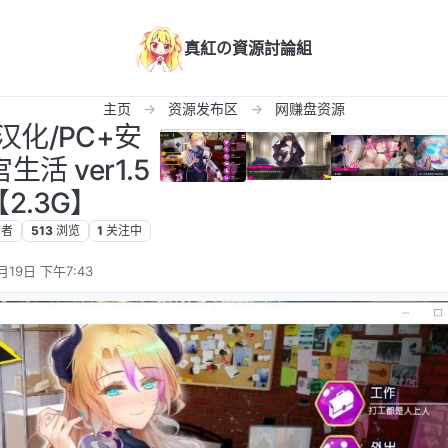
真紅の資源討論組
主页
资源发布区
网赚盘资源
汉化/PC+安
活 ver1.5
2.3G】
布者
513
浏览
1
关注中
月19日 下午7:43