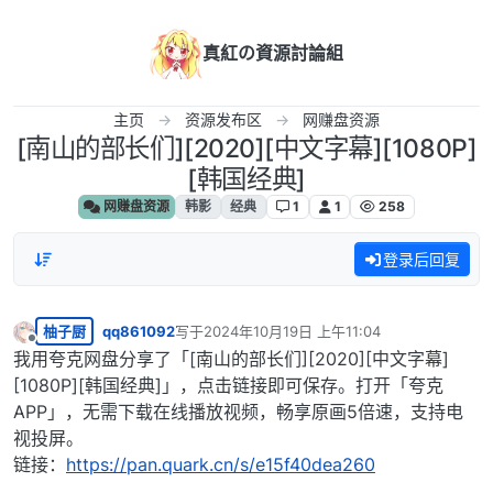
跳转至内容
真紅の資源討論組
主页
资源发布区
网赚盘资源
[南山的部长们][2020][中文字幕][1080P]
[韩国经典]
网赚盘资源
韩影
经典
1
1
258
登录后回复
柚子厨
qq861092
写于
2024年10月19日 上午11:04
最后由 编辑
离线
我用夸克网盘分享了「[南山的部长们][2020][中文字幕]
[1080P][韩国经典]」，点击链接即可保存。打开「夸克
APP」，无需下载在线播放视频，畅享原画5倍速，支持电
视投屏。
链接：
https://pan.quark.cn/s/e15f40dea260