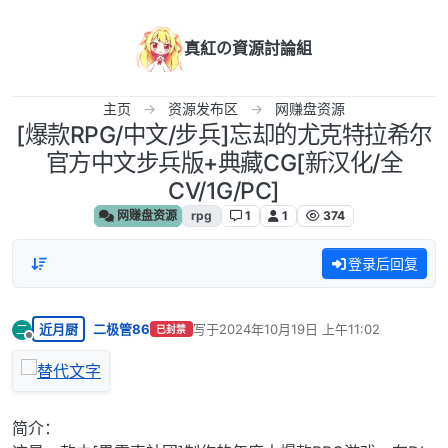
跳转至内容
真紅の資源討論組
主页
资源发布区
网赚盘资源
[爆款RPG/中文/步兵]忘却的尤克特拉希尔
官方中文步兵版+典藏CG[新汉化/全
CV/1G/PC]
网赚盘资源
rpg
1
1
374
登录后回复
近月厨
二极管86
写于
2024年10月19日 上午11:02
二
已封禁
最后由 编辑
离线
简介：