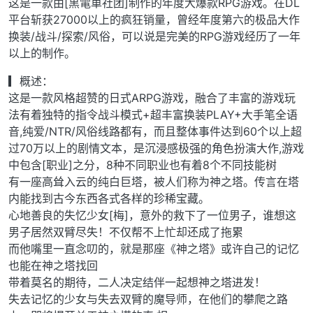
这是一款由[黒電車社团]制作的年度大爆款RPG游戏。在DL
平台斩获27000以上的疯狂销量，曾经年度第六的极品大作
换装/战斗/探索/风俗，可以说是完美的RPG游戏经历了一年
以上的制作。
▎概述：
这是一款风格超赞的日式ARPG游戏，融合了丰富的游戏玩
法有着独特的指令战斗模式+超丰富换装PLAY+大手笔全语
音,纯爱/NTR/风俗线路都有，而且整体事件达到60个以上超
过70万以上的剧情文本，是沉浸感极强的角色扮演大作,游戏
中包含[职业]之分，8种不同职业也有着8个不同技能树
有一座高耸入云的纯白巨塔，被人们称为神之塔。传言在塔
内能找到古今东西各式各样的珍稀宝藏。
心地善良的失忆少女[梅]，意外的救下了一位男子，谁想这
男子居然双臂尽失！不仅帮不上忙却还成了拖累
而他嘴里一直念叨的，就是那座《神之塔》或许自己的记忆
也能在神之塔找回
带着莫名的期待，二人决定结伴一起想神之塔进发！
失去记忆的少女与失去双臂的魔导师，在他们的攀爬之路