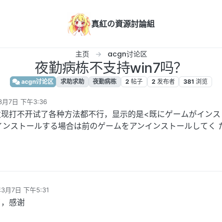
真紅の資源討論組
主页
acgn讨论区
夜勤病栋不支持win7吗？
acgn讨论区
求助求助
夜勤病栋
2
帖子
2
发布者
381
浏览
3月7日 下午3:36
发现打不开试了各种方法都不行，显示的是<既にゲームがインス
インストールする場合は前のゲームをアンインストールしてく 
年3月7日 下午5:31
了，感谢