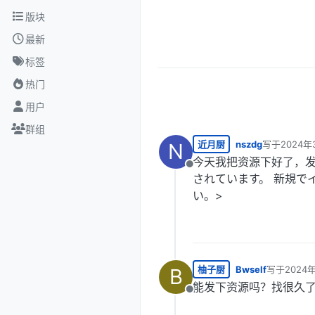
跳转至内容
版块
最新
标签
热门
用户
群组
近月厨
nszdg
写于
2024年
N
最后由 编辑
今天我把资源下好了，
离线
されています。 新規で
い。>
柚子厨
Bwself
写于
2024
B
最后由 编辑
能发下资源吗？找很久
离线