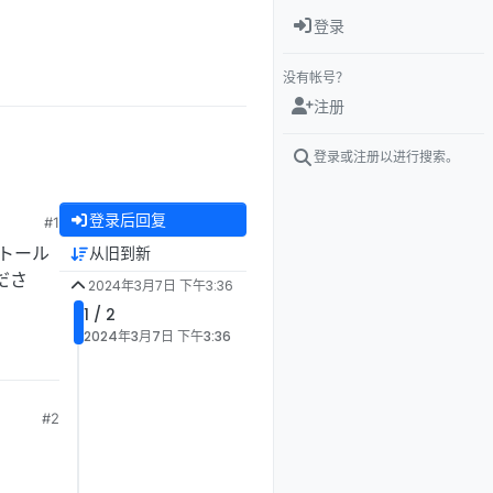
登录
没有帐号？
注册
登录或注册以进行搜索。
登录后回复
#1
トール
从旧到新
ださ
2024年3月7日 下午3:36
1 / 2
2024年3月7日 下午3:36
#2