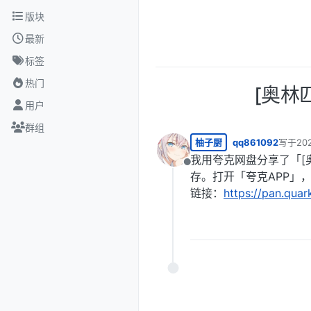
跳转至内容
版块
最新
标签
热门
[奥林匹
用户
群组
柚子厨
qq861092
写于
20
最后由 
我用夸克网盘分享了「[奥林
离线
存。打开「夸克APP」
链接：
https://pan.qua