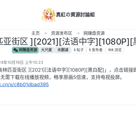
真紅の資源討論組
主页
资源发布区
网赚盘资源
亚街区 ][2021][法语中字][1080P]
网赚盘资源
大尺度
未删减
1
帖子
1
发布者
111
浏览
24年10月19日 上午10:23
编辑
匹亚街区 ][2021][法语中字][1080P][黑白配]」，点击链
，无需下载在线播放视频，畅享原画5倍速，支持电视投屏。
rk.cn/s/c8b01dbad395