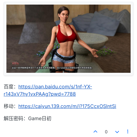
百度：
https://pan.baidu.com/s/1nf-YX-
r143xV7hy1vxPAAg?pwd=7788
移动：
https://caiyun.139.com/m/i?175CcxOSlntSi
解压密码：Game日初
0