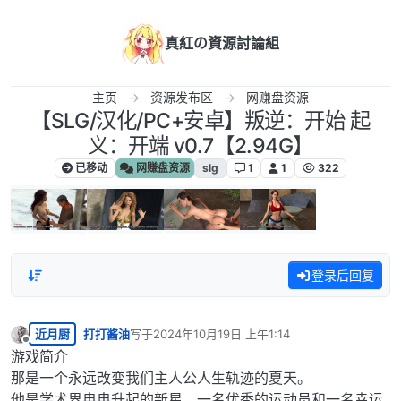
跳转至内容
真紅の資源討論組
主页
资源发布区
网赚盘资源
【SLG/汉化/PC+安卓】叛逆：开始 起
义：开端 v0.7【2.94G】
已移动
网赚盘资源
slg
1
1
322
登录后回复
近月厨
打打酱油
写于
2024年10月19日 上午1:14
最后由 编辑
离线
游戏简介
那是一个永远改变我们主人公人生轨迹的夏天。
他是学术界冉冉升起的新星、一名优秀的运动员和一名幸运