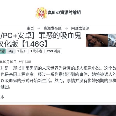
真紅の資源討論組
主页
资源发布区
网赚盘资源
态/PC+安卓】罪恶的吸血鬼
5汉化版【1.46G】
资源
slg
1
帖子
1
发布者
253
浏览
年10月19日 上午1:08
辑
鬼》是一部以非常黑暗的未来世界为背景的成人视觉小说。这个
，也是基因工程专家。经过一系列意想不到的事件，她将被诱人
将以吸血鬼的形式开始新生活。然而，事情并没有像她预期的那
个谜团。
版本