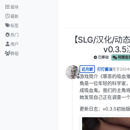
跳转至内容
版块
最新
标签
热门
【SLG/汉化/动
用户
v0.3.
群组
已移动
网赚盘
近月厨
打打酱油
写于
2024
最后由 编
游戏简介《罪恶的吸血
离线
角是一位年轻的科学家
成吸血鬼。我们的主角
她发现自己正在调查一
更新日志：v0.3.5初始