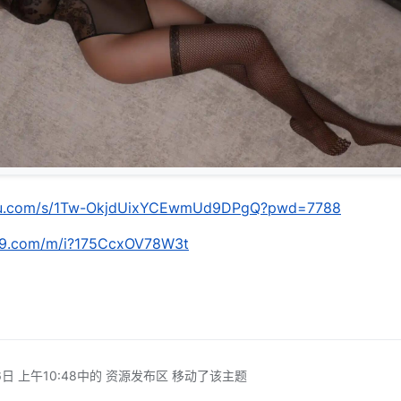
aidu.com/s/1Tw-OkjdUixYCEwmUd9DPgQ?pwd=7788
.139.com/m/i?175CcxOV78W3t
日 上午10:48
中的 资源发布区 移动了该主题