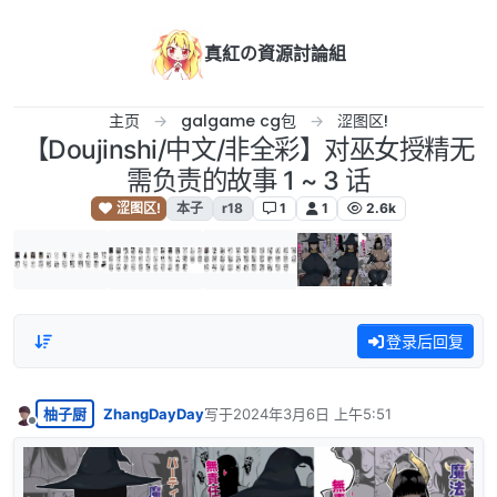
跳转至内容
真紅の資源討論組
主页
galgame cg包
涩图区!
【Doujinshi/中文/非全彩】对巫女授精无
需负责的故事 1 ~ 3 话
涩图区!
本子
r18
1
1
2.6k
登录后回复
柚子厨
ZhangDayDay
写于
2024年3月6日 上午5:51
最后由 编辑
离线