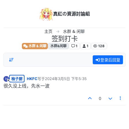
跳转至内容
真紅の資源討論組
主页
水群 & 闲聊
签到打卡
水群 & 闲聊
水群&闲聊
1
1
128
登录后回复
柚子厨
HKFC
写于
2024年3月5日 下午5:35
H
最后由 编辑
离线
很久没上线，先水一波
0