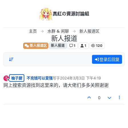
跳转至内容
真紅の資源討論組
主页
水群 & 闲聊
新人报道区
新人报道
新人报道区
新人报道
1
1
120
登录后回复
柚子厨
不充钱可以变强
写于
2024年3月3日 下午4:19
不
最后由 编辑
离线
网上搜索资源找到这里来的，请大佬们多多关照谢谢
0