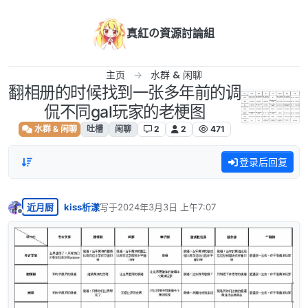
跳转至内容
真紅の資源討論組
主页
水群 & 闲聊
翻相册的时候找到一张多年前的调
侃不同gal玩家的老梗图
水群 & 闲聊
吐槽
闲聊
2
2
471
登录后回复
近月厨
kiss析漾
写于
2024年3月3日 上午7:07
最后由 编辑
离线