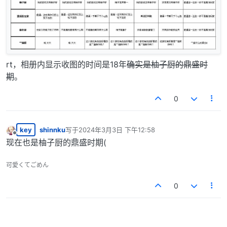
rt，相册内显示收图的时间是18年
确实是柚子厨的鼎盛时
期
。
0
key
shinnku
写于
2024年3月3日 下午12:58
最后由 编辑
离线
现在也是柚子厨的鼎盛时期(
可愛くてごめん
0