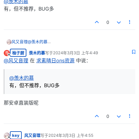
@
羡木的慕
有，但不推荐，BUG多
0
风又音理
@
羡木的慕
有，但不推荐，BUG多
柚子厨
羡木的慕
写于
2024年3月3日 上午4:49
羡
最后由 编辑
离线
@
风又音理
在
求素晴日ons资源
中说：
@
羡木的慕
有，但不推荐，BUG多
那安卓直装版呢
0
key
风又音理
写于
2024年3月3日 上午4:55
最后由 编辑