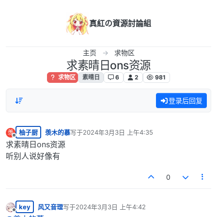
跳转至内容
真紅の資源討論組
主页
求物区
求素晴日ons资源
求物区
素晴日
6
2
981
登录后回复
柚子厨
羡木的慕
写于
2024年3月3日 上午4:35
羡
最后由 编辑
离线
求素晴日ons资源
听别人说好像有
0
key
风又音理
写于
2024年3月3日 上午4:42
最后由 编辑
离线